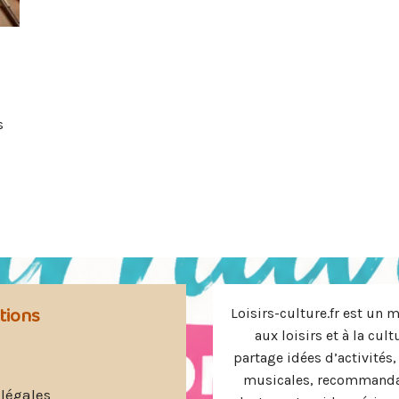
s
s
tions
Loisirs-culture.fr est un 
aux loisirs et à la cult
partage idées d’activités,
musicales, recommanda
légales