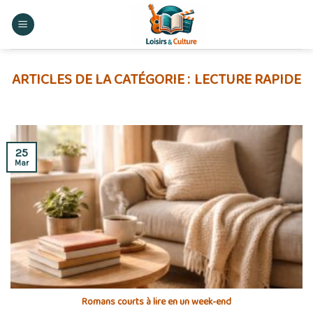
Skip
to
content
LECTURE RAPIDE
25
Mar
Romans courts à lire en un week-end