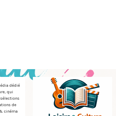
média dédié
ure, qui
 sélections
tions de
s & cinéma