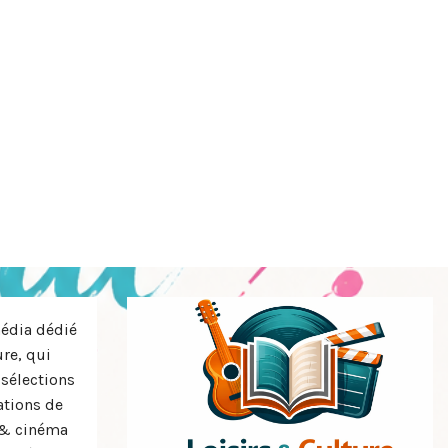
média dédié
ure, qui
 sélections
tions de
s & cinéma