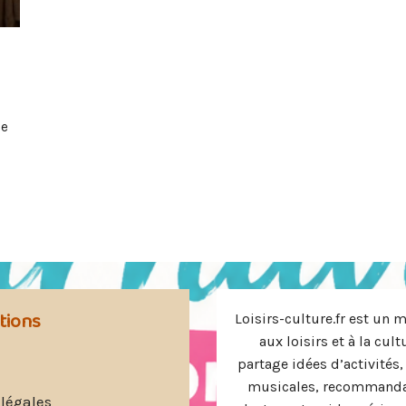
e
de
tions
Loisirs-culture.fr est un 
aux loisirs et à la cult
partage idées d’activités,
musicales, recommanda
légales