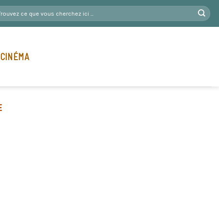
 CINÉMA
E