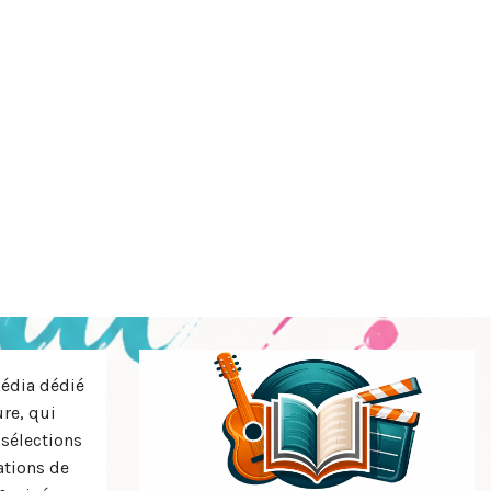
média dédié
ure, qui
 sélections
tions de