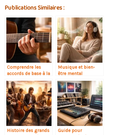
Publications Similaires :
Comprendre les
Musique et bien-
accords de base à la
être mental
guitare
Histoire des grands
Guide pour