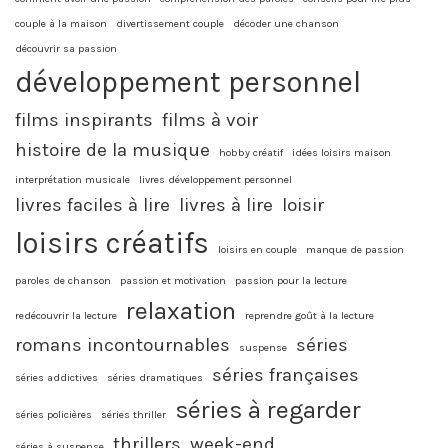
couple à la maison
divertissement couple
décoder une chanson
découvrir sa passion
développement personnel
films inspirants
films à voir
histoire de la musique
hobby créatif
idées loisirs maison
interprétation musicale
livres développement personnel
livres faciles à lire
livres à lire
loisir
loisirs créatifs
loisirs en couple
manque de passion
paroles de chanson
passion et motivation
passion pour la lecture
relaxation
redécouvrir la lecture
reprendre goût à la lecture
romans incontournables
séries
suspense
séries françaises
séries addictives
séries dramatiques
séries à regarder
séries policières
séries thriller
thrillers
week-end
séries à suspense