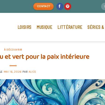
CONTACT
LOISIRS
MUSIQUE
LITTÉRATURE
SÉRIES &
À DÉCOUVRIR
 et vert pour la paix intérieure
 LE
MAI 16, 2026
PAR
ALICE