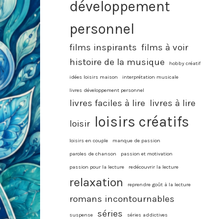
développement
personnel
films inspirants
films à voir
histoire de la musique
hobby créatif
idées loisirs maison
interprétation musicale
livres développement personnel
livres faciles à lire
livres à lire
loisirs créatifs
loisir
loisirs en couple
manque de passion
paroles de chanson
passion et motivation
passion pour la lecture
redécouvrir la lecture
relaxation
reprendre goût à la lecture
romans incontournables
séries
suspense
séries addictives