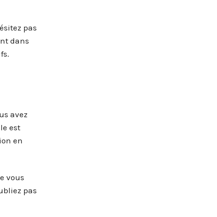
ésitez pas
ent dans
fs.
ous avez
le est
tion en
ue vous
oubliez pas