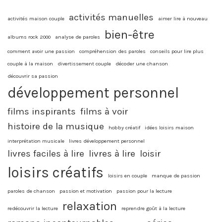
activités manuelles
activités maison couple
aimer lire à nouveau
bien-être
albums rock 2000
analyse de paroles
comment avoir une passion
compréhension des paroles
conseils pour lire plus
couple à la maison
divertissement couple
décoder une chanson
découvrir sa passion
développement personnel
films inspirants
films à voir
histoire de la musique
hobby créatif
idées loisirs maison
interprétation musicale
livres développement personnel
livres faciles à lire
livres à lire
loisir
loisirs créatifs
loisirs en couple
manque de passion
paroles de chanson
passion et motivation
passion pour la lecture
relaxation
redécouvrir la lecture
reprendre goût à la lecture