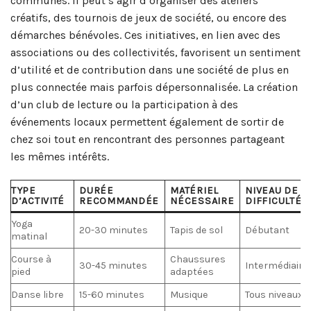
communes. Il peut s’agir d’organiser des ateliers
créatifs, des tournois de jeux de société, ou encore des
démarches bénévoles. Ces initiatives, en lien avec des
associations ou des collectivités, favorisent un sentiment
d’utilité et de contribution dans une société de plus en
plus connectée mais parfois dépersonnalisée. La création
d’un club de lecture ou la participation à des
événements locaux permettent également de sortir de
chez soi tout en rencontrant des personnes partageant
les mêmes intérêts.
TYPE
DURÉE
MATÉRIEL
NIVEAU DE
D’ACTIVITÉ
RECOMMANDÉE
NÉCESSAIRE
DIFFICULTÉ
Yoga
20-30 minutes
Tapis de sol
Débutant
matinal
Course à
Chaussures
30-45 minutes
Intermédiaire
pied
adaptées
Danse libre
15-60 minutes
Musique
Tous niveaux