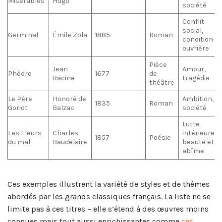
Misérables
Hugo
société
Conflit
social,
Germinal
Émile Zola
1885
Roman
condition
ouvrière
Pièce
Jean
Amour,
Phèdre
1677
de
Racine
tragédie
théâtre
Le Père
Honoré de
Ambition,
1835
Roman
Goriot
Balzac
société
Lutte
Les Fleurs
Charles
intérieure,
1857
Poésie
du mal
Baudelaire
beauté et
abîme
Ces exemples illustrent la variété de styles et de thèmes
abordés par les grands classiques français. La liste ne se
limite pas à ces titres – elle s’étend à des œuvres moins
connues mais tout aussi enrichissantes comme
ces