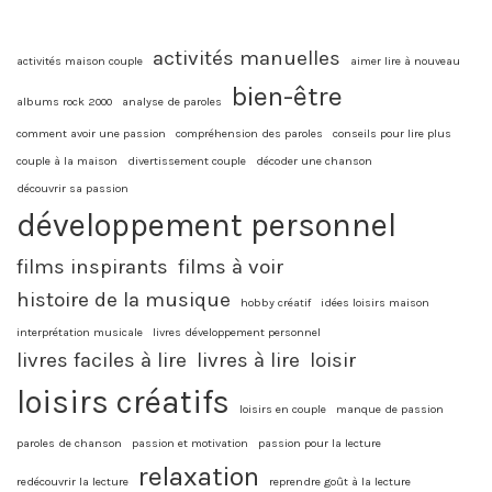
activités manuelles
activités maison couple
aimer lire à nouveau
bien-être
albums rock 2000
analyse de paroles
comment avoir une passion
compréhension des paroles
conseils pour lire plus
couple à la maison
divertissement couple
décoder une chanson
découvrir sa passion
développement personnel
films inspirants
films à voir
histoire de la musique
hobby créatif
idées loisirs maison
interprétation musicale
livres développement personnel
livres faciles à lire
livres à lire
loisir
loisirs créatifs
loisirs en couple
manque de passion
paroles de chanson
passion et motivation
passion pour la lecture
relaxation
redécouvrir la lecture
reprendre goût à la lecture