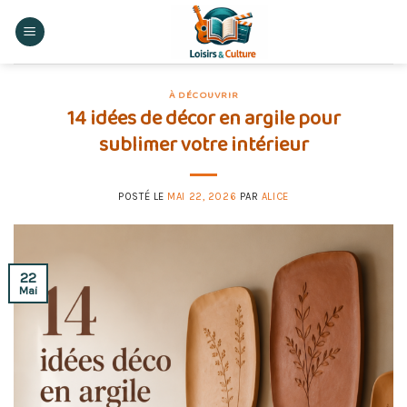
Skip
to
content
À DÉCOUVRIR
14 idées de décor en argile pour
sublimer votre intérieur
POSTÉ LE
MAI 22, 2026
PAR
ALICE
22
Mai