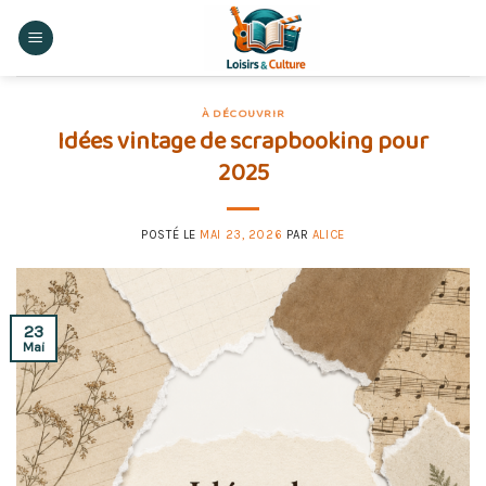
Skip
to
content
À DÉCOUVRIR
Idées vintage de scrapbooking pour
2025
POSTÉ LE
MAI 23, 2026
PAR
ALICE
23
Mai