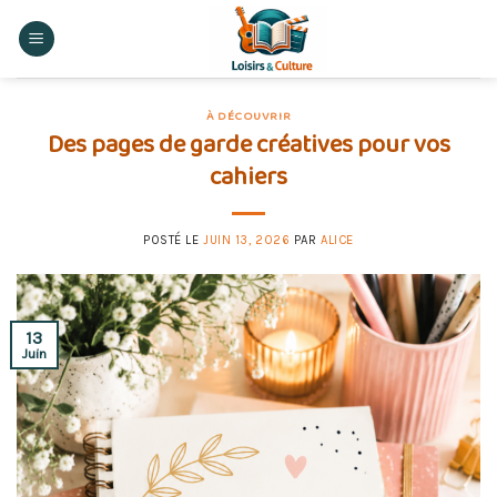
Skip
to
content
À DÉCOUVRIR
Des pages de garde créatives pour vos
cahiers
POSTÉ LE
JUIN 13, 2026
PAR
ALICE
13
Juin