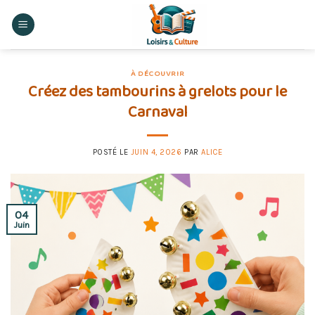
Skip
to
content
À DÉCOUVRIR
Créez des tambourins à grelots pour le
Carnaval
POSTÉ LE
JUIN 4, 2026
PAR
ALICE
04
Juin