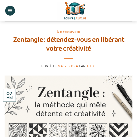
Skip
to
content
À DÉCOUVRIR
Zentangle : détendez-vous en libérant
votre créativité
POSTÉ LE
MAI 7, 2026
PAR
ALICE
07
Mai