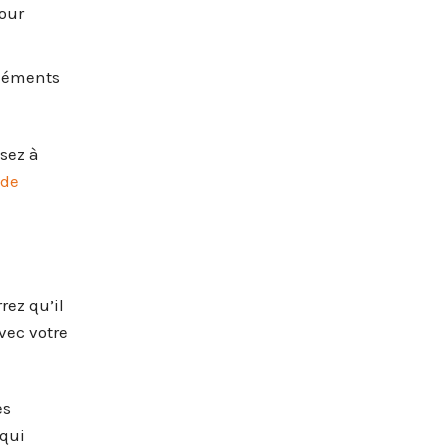
pour
éléments
nsez à
 de
rez qu’il
vec votre
es
 qui