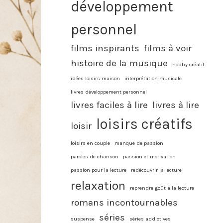
développement
personnel
films inspirants
films à voir
histoire de la musique
hobby créatif
idées loisirs maison
interprétation musicale
livres développement personnel
livres faciles à lire
livres à lire
loisirs créatifs
loisir
loisirs en couple
manque de passion
paroles de chanson
passion et motivation
passion pour la lecture
redécouvrir la lecture
relaxation
reprendre goût à la lecture
romans incontournables
séries
suspense
séries addictives