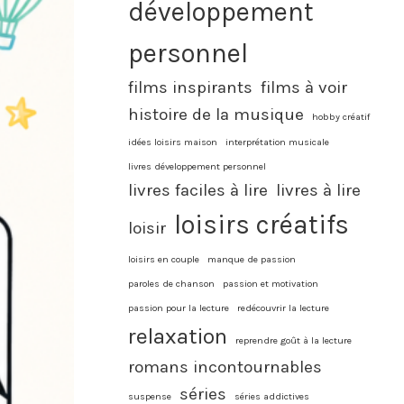
développement
personnel
films inspirants
films à voir
histoire de la musique
hobby créatif
idées loisirs maison
interprétation musicale
livres développement personnel
livres faciles à lire
livres à lire
loisirs créatifs
loisir
loisirs en couple
manque de passion
paroles de chanson
passion et motivation
passion pour la lecture
redécouvrir la lecture
relaxation
reprendre goût à la lecture
romans incontournables
séries
suspense
séries addictives