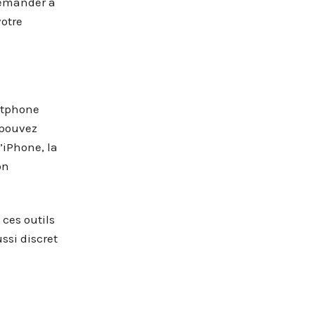
demander à
otre
artphone
 pouvez
’iPhone, la
on
 ces outils
ssi discret