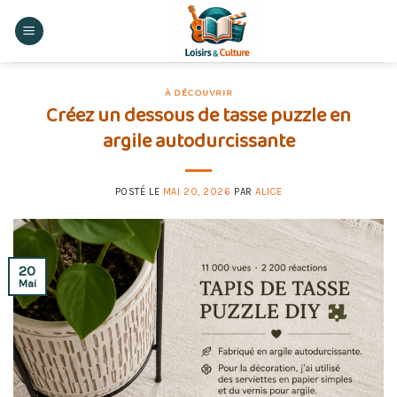
Skip
to
content
À DÉCOUVRIR
Créez un dessous de tasse puzzle en
argile autodurcissante
POSTÉ LE
MAI 20, 2026
PAR
ALICE
20
Mai